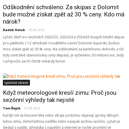
Odškodnění schváleno: Za skipas z Dolomit
bude možné získat zpět až 30 % ceny. Kdo má
nárok?
Radek Holub
-
09.08.2026
Lyžaři, kteří si v sezónách 2022/23, 2023/24 a 2024/25 koupili lokální skipas
pro jakékoliv z 12 středisek rozsáhlého území Dolomiti Superski, budou
moci získat zpět až 30 % ceny. Na odškodnění za kartelovou dohodu, v níž
byly centrálně stanovovány ceny skipasů, je vyčleněno 30 milionů eur, tedy
v přepočtu asi tři čtvrtě miliardy korun.
Lyžařské oblasti
Když meteorologové kreslí zimu: Proč jsou
sezónní výhledy tak nejisté
Tom Řepík
-
07.08.2026
Každý rok se koncem léta nebo zkraje podzimu objevují zprávy slibující
tuhou zimu, mimořádnou nadílku nebo naopak suchou sezónu. Lyžaři je
sledují s nadějí, střediska s napětím a internet je rychle promění ve