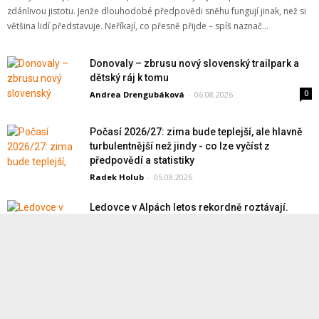
zdánlivou jistotu. Jenže dlouhodobé předpovědi sněhu fungují jinak, než si
většina lidí představuje. Neříkají, co přesně přijde – spíš naznač...
Donovaly – zbrusu nový slovenský trailpark a
dětský ráj k tomu
0
Andrea Drengubáková
-
06.08.2026
Počasí 2026/27: zima bude teplejší, ale hlavně
turbulentnější než jindy - co lze vyčíst z
předpovědí a statistiky
Radek Holub
-
05.08.2026
Ledovce v Alpách letos rekordně roztávají.
Letní lyžování vzdává Zermatt, Stelvio jezdí
Radek Holub
-
04.08.2026
Když hoří hory
Tom Řepík
-
04.08.2026