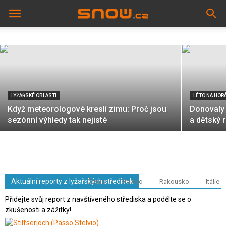
Dolomit bude možné získat zpět až 30 %
ceny. Kdo má nárok?
LYŽAŘSKÉ OBLASTI
LÉTO NA HOR
Když meteorologové kreslí zimu: Proč jsou
Donovaly 
sezónní výhledy tak nejisté
a dětský 
Aktuální reporty z lyžařských středisek
Česko
Polsko
Rakousko
Itálie
Přidejte svůj report z navštíveného střediska a podělte se o
zkušenosti a zážitky!