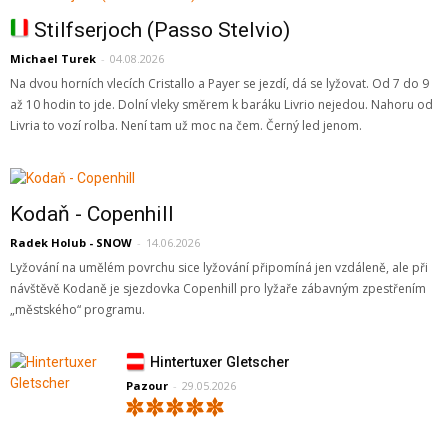
Stilfserjoch (Passo Stelvio)
Michael Turek
-
04.08.2026
Na dvou horních vlecích Cristallo a Payer se jezdí, dá se lyžovat. Od 7 do 9
až 10 hodin to jde. Dolní vleky směrem k baráku Livrio nejedou. Nahoru od
Livria to vozí rolba. Není tam už moc na čem. Černý led jenom.
Kodaň - Copenhill
Radek Holub - SNOW
-
14.06.2026
Lyžování na umělém povrchu sice lyžování připomíná jen vzdáleně, ale při
návštěvě Kodaně je sjezdovka Copenhill pro lyžaře zábavným zpestřením
„městského“ programu.
Hintertuxer Gletscher
Pazour
-
29.05.2026