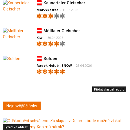
Kaunertaler Gletscher
MarvVkostce
-
11.05.2026
Mölltaler Gletscher
Kiwi
-
30.04.2026
Sölden
Radek Holub - SNOW
-
28.04.2026
Přidat vlastní report
Nejnovější články
Lyžařské oblasti